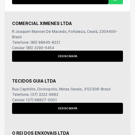
COMERCIAL XIMENES LTDA
R Joaquim Manoel De Macedo, Fortaleza, Ceará, 2304400-
Brasil
Telefone: (85) 98645-8221
Celular: (85) 3290-5454
VER NO MAPA
TECIDOS GUIA LTDA
Rua Capitólio, Divinopolis, Minas Gerais, 3122306-Brasil
Telefone: (37) 3222-6662
Celular: (37) 98827-0001
VER NO MAPA
O REI DOS ENXOVAIS LTDA