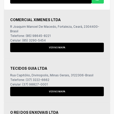
COMERCIAL XIMENES LTDA
R Joaquim Manoel De Macedo, Fortaleza, Ceará, 2304400-
Brasil
Telefone: (85) 98645-8221
Celular: (85) 3290-5454
VER NO MAPA
TECIDOS GUIA LTDA
Rua Capitólio, Divinopolis, Minas Gerais, 3122306-Brasil
Telefone: (37) 3222-6662
Celular: (37) 98827-0001
VER NO MAPA
O REI DOS ENXOVAIS LTDA